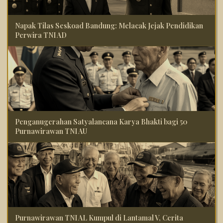
Napak Tilas Seskoad Bandung: Melacak Jejak Pendidikan
Perwira TNI AD
Penganugerahan Satyalancana Karya Bhakti bagi 50
Purnawirawan TNI AU
Purnawirawan TNI AL Kumpul di Lantamal V, Cerita