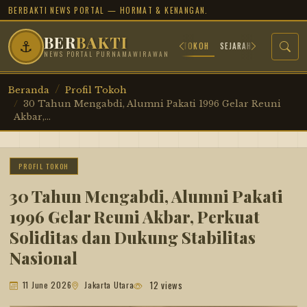
BERBAKTI NEWS PORTAL — HORMAT & KENANGAN.
BER
BAKTI
⚓
BERANDA
ARSIP JUANG
PROFIL TOKOH
SEJARAH MILITER
TR
NEWS PORTAL PURNAMAWIRAWAN
Beranda
Profil Tokoh
30 Tahun Mengabdi, Alumni Pakati 1996 Gelar Reuni
Akbar,...
PROFIL TOKOH
30 Tahun Mengabdi, Alumni Pakati
1996 Gelar Reuni Akbar, Perkuat
Soliditas dan Dukung Stabilitas
Nasional
12 views
11 June 2026
Jakarta Utara