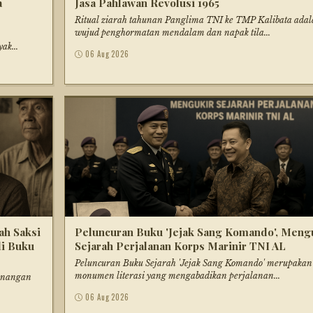
a
Jasa Pahlawan Revolusi 1965
Ritual ziarah tahunan Panglima TNI ke TMP Kalibata adal
wujud penghormatan mendalam dan napak tila...
ak...
06 Aug 2026
ah Saksi
Peluncuran Buku 'Jejak Sang Komando', Meng
di Buku
Sejarah Perjalanan Korps Marinir TNI AL
Peluncuran Buku Sejarah 'Jejak Sang Komando' merupakan
monumen literasi yang mengabadikan perjalanan...
kenangan
06 Aug 2026