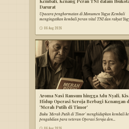
Kembali, Kenang Peran TNI dalam Ibukot
Darurat
Upacara penghormatan di Monumen Yogya Kembali
mengingatkan kembali peran vital TNI dan rakyat Yogy
06 Aug 2026
Aroma Nasi Ransum hingga Adu Nyali, Kis
Hidup Operasi Seroja Berbagi Kenangan 
'Merah Putih di Timor'
Buku 'Merah Putih di Timor' menghidupkan kembali 
pengabdian para veteran Operasi Seroja den...
06 Aug 2026