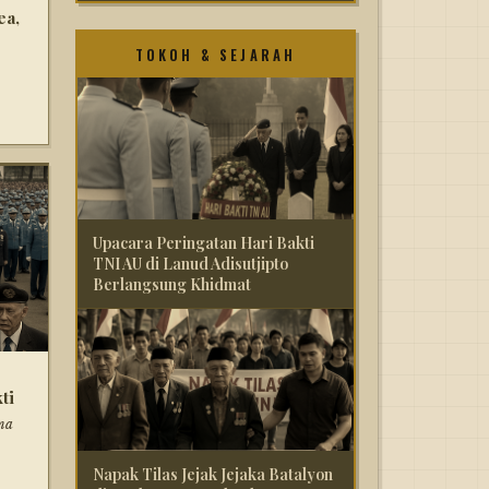
ea,
TOKOH & SEJARAH
Upacara Peringatan Hari Bakti
TNI AU di Lanud Adisutjipto
Berlangsung Khidmat
ti
ma
Napak Tilas Jejak Jejaka Batalyon