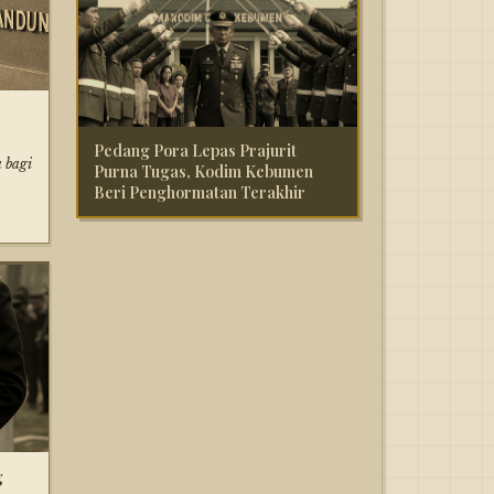
Pedang Pora Lepas Prajurit
 bagi
Purna Tugas, Kodim Kebumen
Beri Penghormatan Terakhir
g