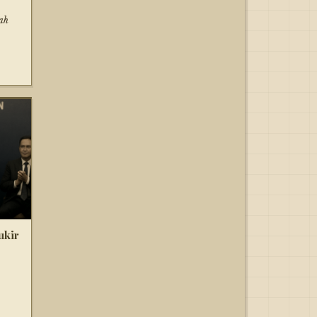
ah
ukir