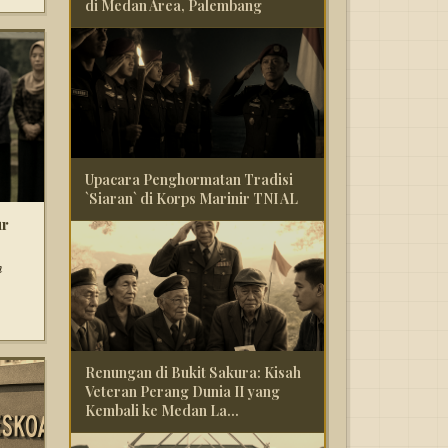
di Medan Area, Palembang
Upacara Penghormatan Tradisi
`Siaran` di Korps Marinir TNI AL
ur
n
Renungan di Bukit Sakura: Kisah
Veteran Perang Dunia II yang
Kembali ke Medan La...