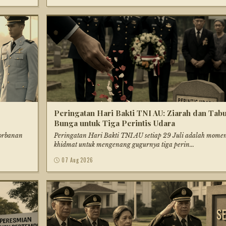
Peringatan Hari Bakti TNI AU: Ziarah dan Tab
Bunga untuk Tiga Perintis Udara
gorbanan
Peringatan Hari Bakti TNI AU setiap 29 Juli adalah mome
khidmat untuk mengenang gugurnya tiga perin...
07 Aug 2026