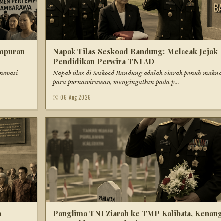
mpuran
Napak Tilas Seskoad Bandung: Melacak Jejak
Pendidikan Perwira TNI AD
novasi
Napak tilas di Seskoad Bandung adalah ziarah penuh makna
para purnawirawan, mengingatkan pada p...
06 Aug 2026
a
Panglima TNI Ziarah ke TMP Kalibata, Kenan