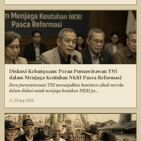
Diskusi Kebangsaan: Peran Purnawirawan TNI
dalam Menjaga Keutuhan NKRI Pasca Reformasi
Para purnawirawan TNI menunjukkan komitmen abadi mereka
dalam diskusi untuk menjaga keutuhan NKRI pa...
06 Aug 2026