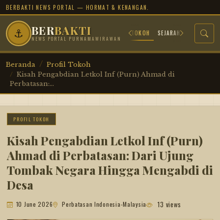
BERBAKTI NEWS PORTAL — HORMAT & KENANGAN.
BER
BAKTI
⚓
BERANDA
ARSIP JUANG
PROFIL TOKOH
SEJARAH MILITER
TR
NEWS PORTAL PURNAMAWIRAWAN
Beranda
Profil Tokoh
Kisah Pengabdian Letkol Inf (Purn) Ahmad di
Perbatasan:...
PROFIL TOKOH
Kisah Pengabdian Letkol Inf (Purn)
Ahmad di Perbatasan: Dari Ujung
Tombak Negara Hingga Mengabdi di
Desa
13 views
10 June 2026
Perbatasan Indonesia-Malaysia