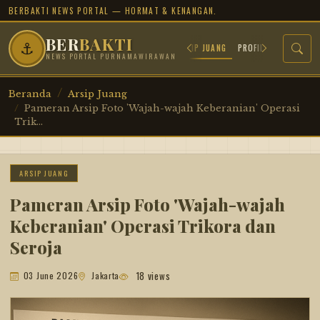
BERBAKTI NEWS PORTAL — HORMAT & KENANGAN.
BER
BAKTI
⚓
BERANDA
ARSIP JUANG
PROFIL TOKOH
SEJ
NEWS PORTAL PURNAMAWIRAWAN
Beranda
Arsip Juang
Pameran Arsip Foto 'Wajah-wajah Keberanian' Operasi
Trik...
ARSIP JUANG
Pameran Arsip Foto 'Wajah-wajah
Keberanian' Operasi Trikora dan
Seroja
18 views
03 June 2026
Jakarta