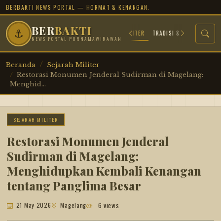
BERBAKTI NEWS PORTAL — HORMAT & KENANGAN.
BER
BAKTI
⚓
A
ARSIP JUANG
PROFIL TOKOH
SEJARAH MILITER
TRADISI & BUDAYA
NEWS PORTAL PURNAMAWIRAWAN
Beranda
Sejarah Militer
Restorasi Monumen Jenderal Sudirman di Magelang:
Menghid...
SEJARAH MILITER
Restorasi Monumen Jenderal
Sudirman di Magelang:
Menghidupkan Kembali Kenangan
tentang Panglima Besar
6 views
21 May 2026
Magelang