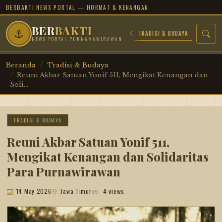
BERBAKTI NEWS PORTAL — HORMAT & KENANGAN.
BER
BAKTI
⚓
RSIP JUANG
PROFIL TOKOH
SEJARAH MILITER
TRADISI & BUDAYA
NEWS PORTAL PURNAMAWIRAWAN
Beranda
Tradisi & Budaya
Reuni Akbar Satuan Yonif 511, Mengikat Kenangan dan
Soli...
TRADISI & BUDAYA
Reuni Akbar Satuan Yonif 511,
Mengikat Kenangan dan Solidaritas
Para Purnawirawan
4 views
14 May 2026
Jawa Timur