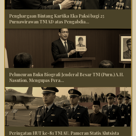
Penghargaan Bintang Kartika Eka Paksi bagi 25
Purnawirawan TNI AD atas Pengabdia...
Peluncuran Buku Biografi Jenderal Besar TNI (Purn.) A.H.
Nasution, Mengupas Pera...
Peringatan HUT ke-81 TNI AU, Pameran Statis Alutsista