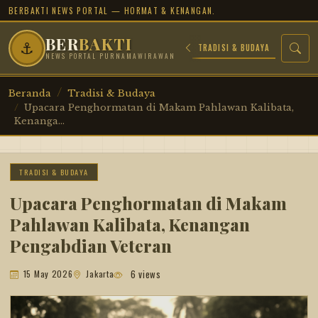
BERBAKTI NEWS PORTAL — HORMAT & KENANGAN.
BER
BAKTI
⚓
RSIP JUANG
PROFIL TOKOH
SEJARAH MILITER
TRADISI & BUDAYA
NEWS PORTAL PURNAMAWIRAWAN
Beranda
Tradisi & Budaya
Upacara Penghormatan di Makam Pahlawan Kalibata,
Kenanga...
TRADISI & BUDAYA
Upacara Penghormatan di Makam
Pahlawan Kalibata, Kenangan
Pengabdian Veteran
6 views
15 May 2026
Jakarta