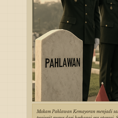
Makam Pahlawan Kemayoran menjadi saks
prajurit gugur dari berbagai era operas