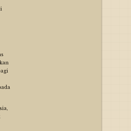
i
as
ikan
agi
epada
ia,
k