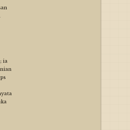
san
i
 ia
anian
rps
nyata
uka