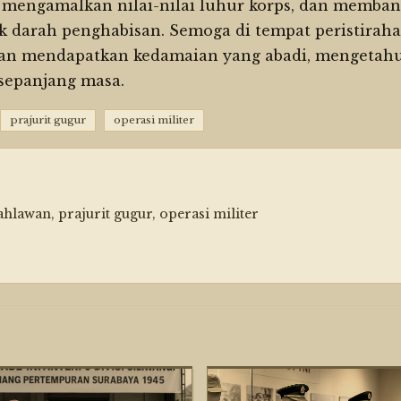
mengamalkan nilai-nilai luhur korps, dan memba
ik darah penghabisan. Semoga di tempat peristirah
wan mendapatkan kedamaian yang abadi, mengetah
sepanjang masa.
prajurit gugur
operasi militer
awan, prajurit gugur, operasi militer