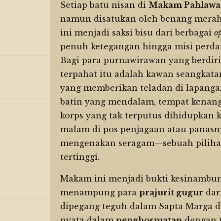
Setiap batu nisan di
Makam Pahlawa
namun disatukan oleh benang merah 
ini menjadi saksi bisu dari berbagai
o
penuh ketegangan hingga misi perda
Bagi para purnawirawan yang berdir
terpahat itu adalah kawan seangkat
yang memberikan teladan di lapanga
batin yang mendalam, tempat kenang
korps yang tak terputus dihidupkan
malam di pos penjagaan atau pana
mengenakan seragam—sebuah pilihan
tertinggi.
Makam ini menjadi bukti kesinambung
menampung para
prajurit gugur
dari
dipegang teguh dalam Sapta Marga 
nyata dalam
penghormatan
dengan t