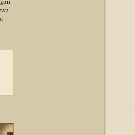
ngun
atan
ui