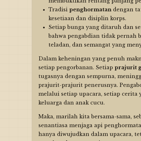
membuktikan rentang panjang pe
Tradisi
penghormatan
dengan tat
kesetiaan dan disiplin korps.
Setiap bunga yang ditaruh dan s
bahwa pengabdian tidak pernah b
teladan, dan semangat yang meny
Dalam keheningan yang penuh makna 
setiap pengorbanan. Setiap
prajurit 
tugasnya dengan sempurna, meningg
prajurit-prajurit penerusnya. Pengab
melalui setiap upacara, setiap cerita
keluarga dan anak cucu.
Maka, marilah kita bersama-sama, se
senantiasa menjaga api penghormatan
hanya diwujudkan dalam upacara, te