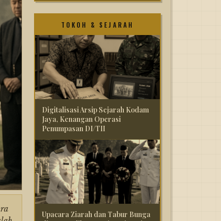
TOKOH & SEJARAH
Digitalisasi Arsip Sejarah Kodam
Jaya, Kenangan Operasi
Penumpasan DI/TII
ara
Upacara Ziarah dan Tabur Bunga
alah