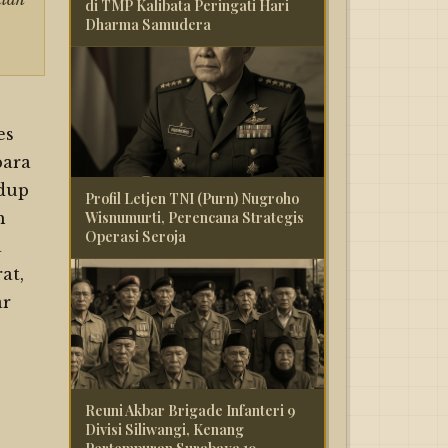
di TMP Kalibata Peringati Hari
Dharma Samudera
es
para
idup
Profil Letjen TNI (Purn) Nugroho
h
Wisnumurti, Perencana Strategis
Operasi Seroja
a
at,
ar
Reuni Akbar Brigade Infanteri 9
Divisi Siliwangi, Kenang