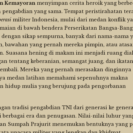
n Kemayoran
menyimpan cerita heroik yang berbe
pengabdian yang sama. Tempat peristirahatan ter
perasi
militer Indonesia, mulai dari medan konflik y
maian di bawah bendera Perserikatan Bangsa-Bang
i dengan sikap sempurna, banyak dari nama-nama 
an, bawahan yang pernah mereka pimpin, atau atas
n. Suasana hening di makam ini menjadi ruang dia
an tentang keberanian, semangat juang, dan ikata
 kembali. Mereka yang pernah merasakan dinginnya
snya medan latihan memahami sepenuhnya makna
 hidup mulia yang berujung pada pengorbanan
an tradisi pengabdian TNI dari generasi ke genera
 berbagai era dan penugasan. Nilai-nilai luhur yan
dan Sumpah Prajurit menemukan bentuknya yang p
ata upacara militer yang lengkap dan khidmat.