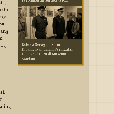
Pertempuran Surabaya 19...
da,
akhir
ang
sa.
yang
an
Koleksi Seragam Kuno
log
Dipamerkan dalam Peringatan
n
HUT Ke-81 TNI di Museum
Satriam...
si,
g
aling