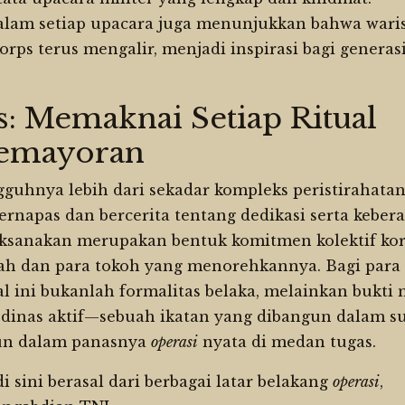
alam setiap upacara juga menunjukkan bahwa wari
orps terus mengalir, menjadi inspirasi bagi generas
 Memaknai Setiap Ritual
Kemayoran
guhnya lebih dari sekadar kompleks peristirahatan;
napas dan bercerita tentang dedikasi serta keber
laksanakan merupakan bentuk komitmen kolektif ko
ah dan para tokoh yang menorehkannya. Bagi para
 ini bukanlah formalitas belaka, melainkan bukti 
dinas aktif—sebuah ikatan yang dibangun dalam s
pun dalam panasnya
operasi
nyata di medan tugas.
i sini berasal dari berbagai latar belakang
operasi
,