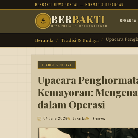
BERBAKTI NEWS PORTAL — HORMAT & KENANGAN.
BER
BAKTI
⚓
BERANDA
NEWS PORTAL PURNAMAWIRAWAN
Upacara Pengh
Beranda
Tradisi & Budaya
TRADISI & BUDAYA
Upacara Penghormat
Kemayoran: Mengenan
dalam Operasi
7 views
04 June 2026
Jakarta