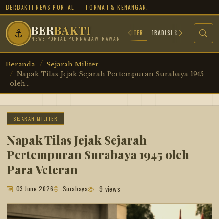
BERBAKTI NEWS PORTAL — HORMAT & KENANGAN.
BER
BAKTI
⚓
A
ARSIP JUANG
PROFIL TOKOH
SEJARAH MILITER
TRADISI & BUDAYA
NEWS PORTAL PURNAMAWIRAWAN
Beranda
Sejarah Militer
Napak Tilas Jejak Sejarah Pertempuran Surabaya 1945
oleh...
SEJARAH MILITER
Napak Tilas Jejak Sejarah
Pertempuran Surabaya 1945 oleh
Para Veteran
9 views
03 June 2026
Surabaya