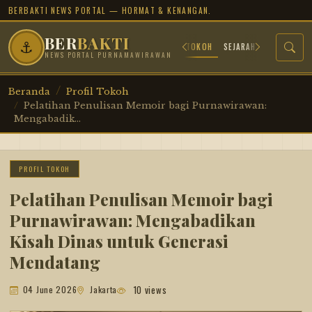
BERBAKTI NEWS PORTAL — HORMAT & KENANGAN.
BER
BAKTI
⚓
BERANDA
ARSIP JUANG
PROFIL TOKOH
SEJARAH MILITER
TR
NEWS PORTAL PURNAMAWIRAWAN
Beranda
Profil Tokoh
Pelatihan Penulisan Memoir bagi Purnawirawan:
Mengabadik...
PROFIL TOKOH
Pelatihan Penulisan Memoir bagi
Purnawirawan: Mengabadikan
Kisah Dinas untuk Generasi
Mendatang
10 views
04 June 2026
Jakarta