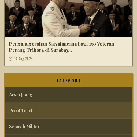
Penganugerahan Satyalancana bagi 150 Veteran
Perang Trikora di Surabay...
08 Aug 2026
KATEGORI
Arsip Juang
Profil Tokoh
Sejarah Militer