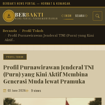
BERBAKTI NEWS PORTAL — HORMAT & KENANGAN.
BER
BAKTI
⚓
BERANDA
ARSIP JUANG
PROFIL TOKOH
SEJARAH MILITER
TR
NEWS PORTAL PURNAMAWIRAWAN
Beranda
Profil Tokoh
Profil Purnawirawan Jenderal TNI (Purn) yang Kini
Aktif...
PROFIL TOKOH
Profil Purnawirawan Jenderal TNI
(Purn) yang Kini Aktif Membina
Generasi Muda lewat Pramuka
9 views
03 June 2026