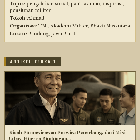
Topik:
pengabdian sosial, panti asuhan, inspirasi,
pensiunan militer
Tokoh:
Ahmad
Organisasi:
TNI, Akademi Militer, Bhakti Nusantara
Lokasi:
Bandung, Jawa Barat
ARTIKEL TERKAIT
Kisah Purnawirawan Perwira Penerbang, dari Misi
Udara Hingga Bimbingan...