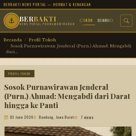
BERBAKTI NEWS PORTAL — HORMAT & KENANGAN.
BER
BAKTI
⚓
BERANDA
ARSIP JUANG
PROFIL TOKOH
SEJARAH MILITER
TR
NEWS PORTAL PURNAMAWIRAWAN
Beranda
Profil Tokoh
Sosok Purnawirawan Jenderal (Purn.) Ahmad: Mengabdi
dari...
PROFIL TOKOH
Sosok Purnawirawan Jenderal
(Purn.) Ahmad: Mengabdi dari Darat
hingga ke Panti
7 views
03 June 2026
Bandung, Jawa Barat