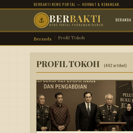
BERBAKTI NEWS PORTAL — HORMAT & KENANGAN.
BER
BAKTI
⚓
BERANDA
NEWS PORTAL PURNAMAWIRAWAN
Profil Tokoh
Beranda
PROFIL TOKOH
(442 artikel)