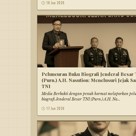
18 Jun 2026
Peluncuran Buku Biografi Jenderal Besar
(Purn.) A.H. Nasution: Menelusuri Jejak S
TNI
Media Berbakti dengan penuh hormat melaporkan pel
biografi Jenderal Besar TNI (Purn.) A.H. Na...
17 Jun 2026