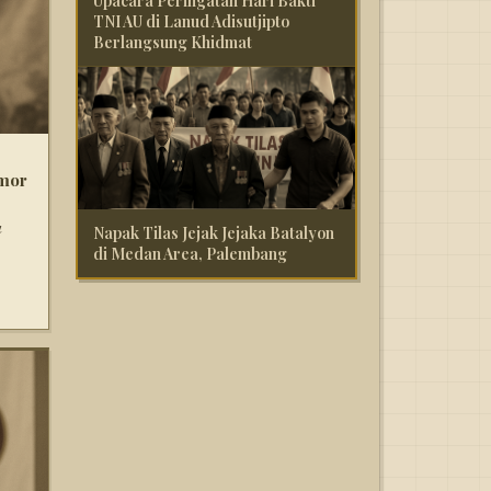
Upacara Peringatan Hari Bakti
TNI AU di Lanud Adisutjipto
Berlangsung Khidmat
mor
a
Napak Tilas Jejak Jejaka Batalyon
di Medan Area, Palembang