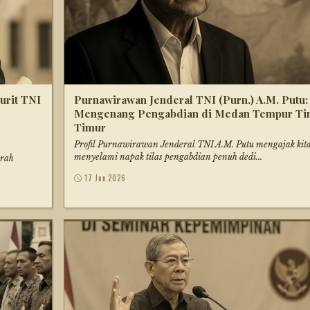
urit TNI
Purnawirawan Jenderal TNI (Purn.) A.M. Putu:
Mengenang Pengabdian di Medan Tempur Ti
Timur
Profil Purnawirawan Jenderal TNI A.M. Putu mengajak kit
menyelami napak tilas pengabdian penuh dedi...
arah
17 Jun 2026