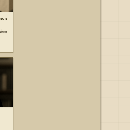
oso
ikan